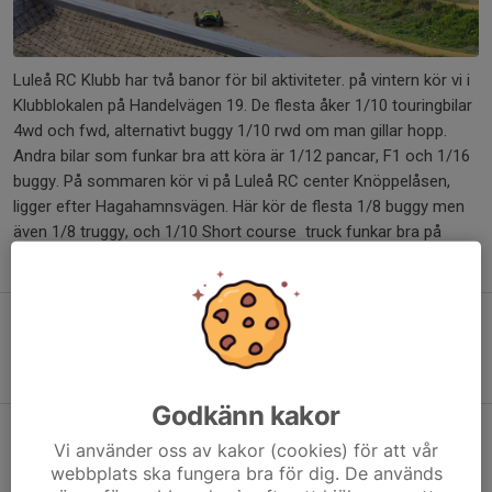
Luleå RC Klubb har två banor för bil aktiviteter. på vintern kör vi i
Klubblokalen på Handelvägen 19. De flesta åker 1/10 touringbilar
4wd och fwd, alternativt buggy 1/10 rwd om man gillar hopp.
Andra bilar som funkar bra att köra är 1/12 pancar, F1 och 1/16
buggy. På sommaren kör vi på Luleå RC center Knöppelåsen,
ligger efter Hagahamnsvägen. Här kör de flesta 1/8 buggy men
även 1/8 truggy, och 1/10 Short course truck funkar bra på
banan.
Buggybanan
Knöppelåsen
Godkänn kakor
Vi använder oss av kakor (cookies) för att vår
Nålfiltsbanan
Handelsvägen 19
webbplats ska fungera bra för dig. De används