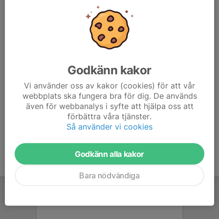
Luleå RC Klubb har ett antal pröva på bilar som man får provköra för att se
om radiostyrd bilsport är något för dig.
Godkänn kakor
Kom in och provkör radiostyrda bilar, vi har ett antal så ni får
Vi använder oss av kakor (cookies) för att vår
prova på lite. (Söndagar kl.11-12)
webbplats ska fungera bra för dig. De används
även för webbanalys i syfte att hjälpa oss att
Vi har möjlighet att ordna företagsevent, en tävling mellan
förbättra våra tjänster.
kollegorna är alltid roligt.
Så använder vi cookies
Godkänn alla kakor
Bara nödvändiga