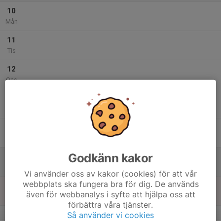
10
Mån
11
Tis
12
Ons
13
Tor
14
Fre
Godkänn kakor
15
Lör
Vi använder oss av kakor (cookies) för att vår
webbplats ska fungera bra för dig. De används
16
även för webbanalys i syfte att hjälpa oss att
Sön
förbättra våra tjänster.
v.34
Så använder vi cookies