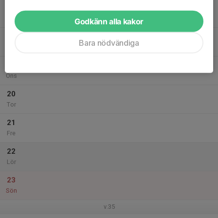
17
Mån
Godkänn alla kakor
18
Bara nödvändiga
Tis
19
Ons
20
Tor
21
Fre
22
Lör
23
Sön
v.35