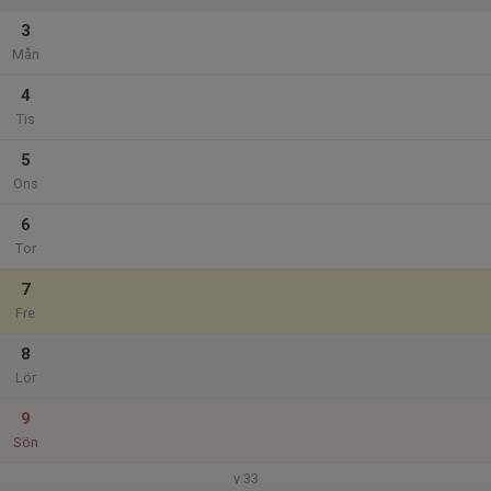
3
Mån
4
Tis
5
Ons
6
Tor
7
Fre
8
Lör
9
Sön
v.33