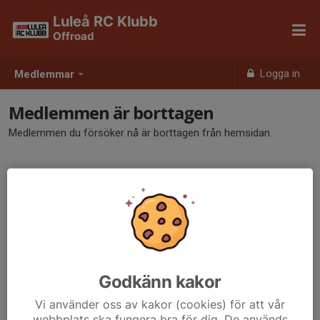
Luleå RC Klubb
Offroad
Logga in
Medlemmar
Medlemmen är borttagen
Medlemmen du försöker nå är borttagen från hemsidan.
Godkänn kakor
Vi använder oss av kakor (cookies) för att vår
webbplats ska fungera bra för dig. De används