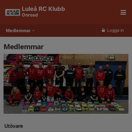
Luleå RC Klubb
Onroad
Logga in
Medlemmar
Medlemmar
Utövare