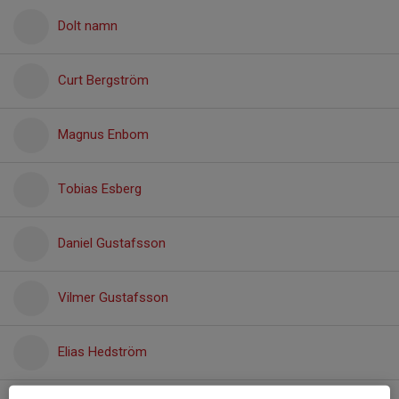
Dolt namn
Curt Bergström
Magnus Enbom
Tobias Esberg
Daniel Gustafsson
Vilmer Gustafsson
Elias Hedström