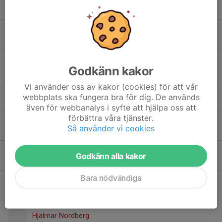
Emil Hedström
Anders Holmgren
Emil Hultkvist
Godkänn kakor
Vi använder oss av kakor (cookies) för att vår
Jakob Hultkvist
webbplats ska fungera bra för dig. De används
även för webbanalys i syfte att hjälpa oss att
förbättra våra tjänster.
Per Karlsson
Så använder vi cookies
Stanley Linnerborg
Godkänn alla kakor
Bara nödvändiga
Per-Erik Niemi
Hjalmar Nordberg