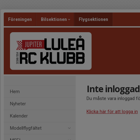
Föreningen
Bilsektionen
Flygsektionen
Inte inloggad
Hem
Du måste vara inloggad fö
Nyheter
Klicka här för att logga in
Kalender
Modellflygfältet