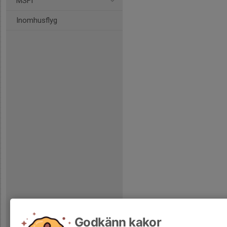
MSFI
Inomhusflyg
Godkänn kakor