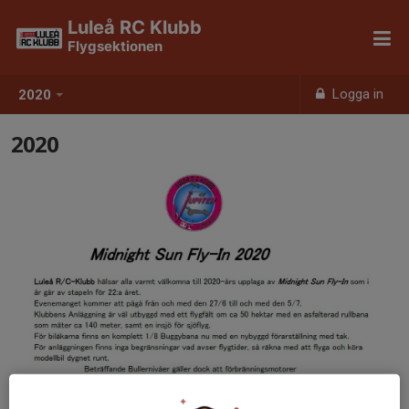
Luleå RC Klubb
Flygsektionen
Logga in
2020
2020