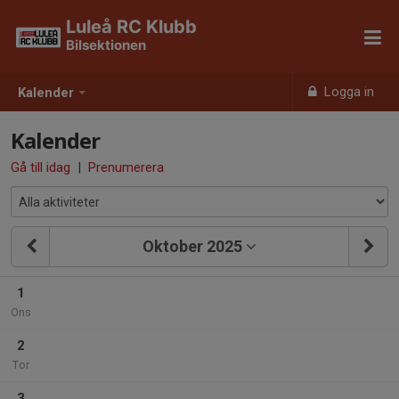
Luleå RC Klubb
Bilsektionen
Logga in
Kalender
Kalender
Gå till idag
|
Prenumerera
Oktober 2025
1
Ons
2
Tor
3