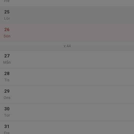
Fre
25
Lör
26
Sön
v.44
27
Mån
28
Tis
29
Ons
30
Tor
31
Fre