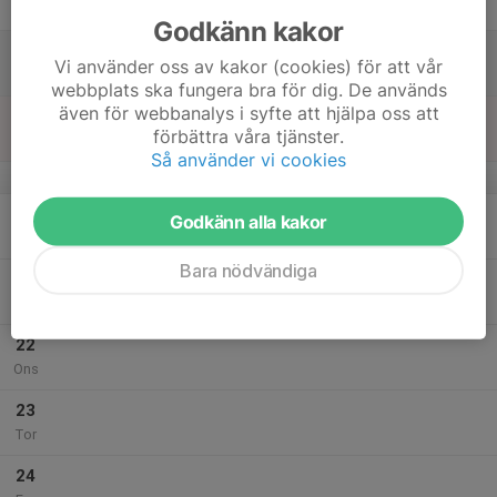
Fre
Godkänn kakor
18
Vi använder oss av kakor (cookies) för att vår
Lör
webbplats ska fungera bra för dig. De används
även för webbanalys i syfte att hjälpa oss att
19
förbättra våra tjänster.
Sön
Så använder vi cookies
v.43
20
Godkänn alla kakor
Mån
Bara nödvändiga
21
Tis
22
Ons
23
Tor
24