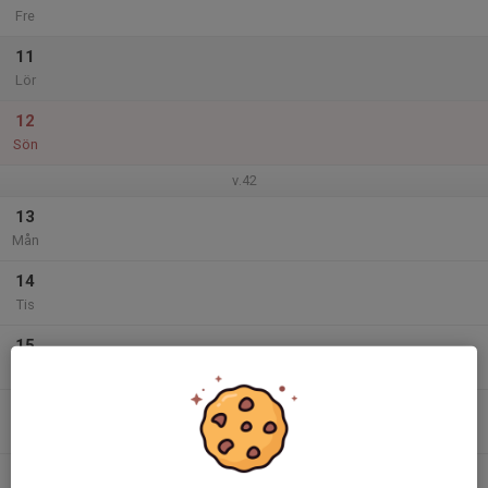
Fre
11
Lör
12
Sön
v.42
13
Mån
14
Tis
15
Ons
16
Tor
17