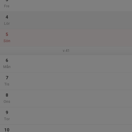
Fre
4
Lör
5
Sön
v.41
6
Mån
7
Tis
8
Ons
9
Tor
10