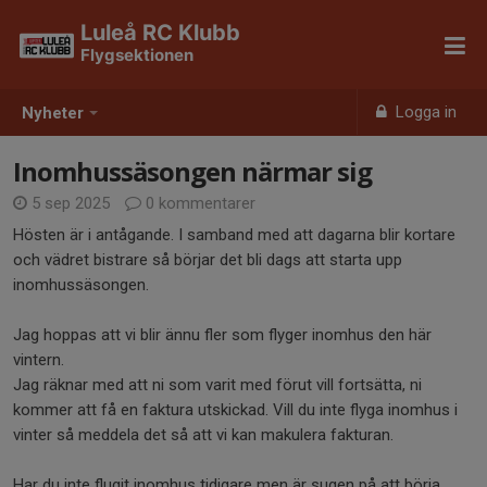
Luleå RC Klubb
Flygsektionen
Logga in
Nyheter
Inomhussäsongen närmar sig
5 sep 2025
0 kommentarer
Hösten är i antågande. I samband med att dagarna blir kortare
och vädret bistrare så börjar det bli dags att starta upp
inomhussäsongen.
Jag hoppas att vi blir ännu fler som flyger inomhus den här
vintern.
Jag räknar med att ni som varit med förut vill fortsätta, ni
kommer att få en faktura utskickad. Vill du inte flyga inomhus i
vinter så meddela det så att vi kan makulera fakturan.
Har du inte flugit inomhus tidigare men är sugen på att börja,