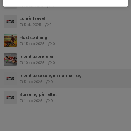
26 okt 2025
0
Luleå Travel
5 okt 2025
0
Höststädning
15 sep 2025
0
Inomhuspremiär
10 sep 2025
0
Inomhussäsongen närmar sig
5 sep 2025
0
Borrning på fältet
1 sep 2025
0