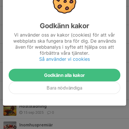
8 apr, 13:45
9
Vårstädning på fältet 9 maj
7 apr, 20:22
0
Godkänn kakor
Midnight Sun Fly In 2026
Vi använder oss av kakor (cookies) för att vår
3 mar, 21:10
2
webbplats ska fungera bra för dig. De används
även för webbanalys i syfte att hjälpa oss att
Julfika
förbättra våra tjänster.
14 dec 2025
4
Så använder vi cookies
Onsdagar = Klubbkvällar
Godkänn alla kakor
26 okt 2025
0
Luleå Travel
Bara nödvändiga
5 okt 2025
0
Höststädning
15 sep 2025
0
Inomhuspremiär