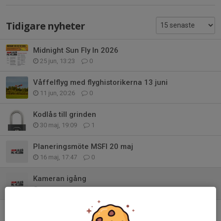
Tidigare nyheter
Midnight Sun Fly In 2026
25 jun, 13:23
0
Våffelflyg med flyghistorikerna 13 juni
11 jun, 20:26
0
Kodlås till grinden
30 maj, 19:09
1
Planeringsmöte MSFI 20 maj
16 maj, 17:47
0
Kameran igång
28 apr, 22:46
0
Tråkig nyhet - en av våra veteraner har lämnat oss