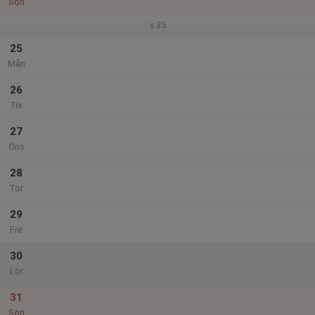
Sön
v.35
25
Mån
26
Tis
27
Ons
28
Tor
29
Fre
30
Lör
31
Sön