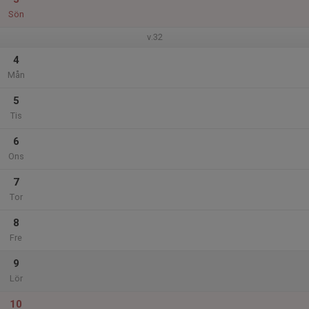
Sön
v.32
4
Mån
5
Tis
6
Ons
7
Tor
8
Fre
9
Lör
10