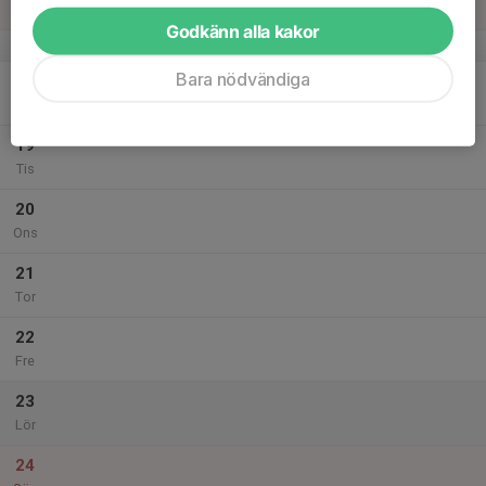
Sön
Godkänn alla kakor
v.34
Bara nödvändiga
18
Mån
19
Tis
20
Ons
21
Tor
22
Fre
23
Lör
24