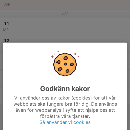
Sön
v.33
11
Mån
12
Tis
13
Ons
14
Tor
Godkänn kakor
15
Vi använder oss av kakor (cookies) för att vår
Fre
webbplats ska fungera bra för dig. De används
16
även för webbanalys i syfte att hjälpa oss att
förbättra våra tjänster.
Lör
Så använder vi cookies
17