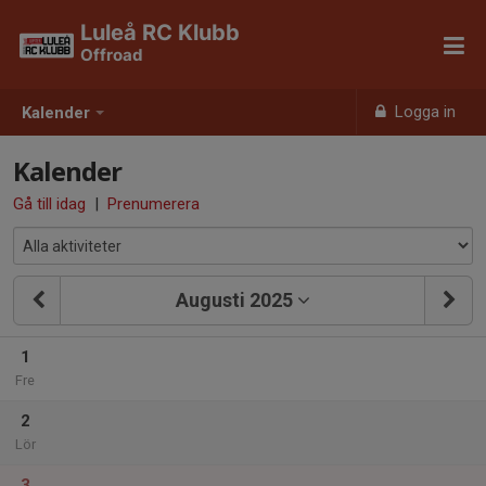
Luleå RC Klubb
Offroad
Logga in
Kalender
Kalender
Gå till idag
|
Prenumerera
Augusti 2025
1
Fre
2
Lör
3