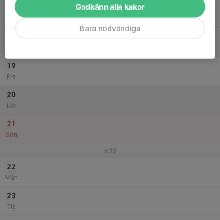
Godkänn alla kakor
17
Ons
Bara nödvändiga
18
Tor
19
Fre
20
Lör
21
Sön
v.39
22
Mån
23
Tis