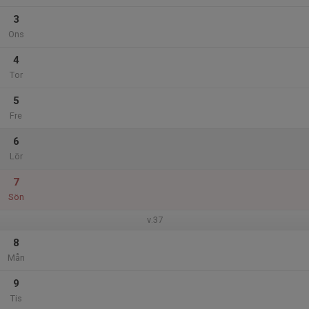
3
Ons
4
Tor
5
Fre
6
Lör
7
Sön
v.37
8
Mån
9
Tis