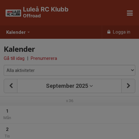
Luleå RC Klubb
Offroad
Logga in
Kalender
Kalender
Gå till idag
|
Prenumerera
September 2025
v.36
1
Mån
2
Tis