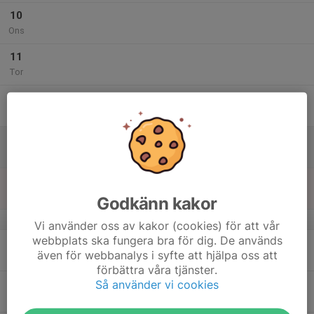
10
Ons
11
Tor
12
Fre
13
Lör
14
Sön
Godkänn kakor
v.38
Vi använder oss av kakor (cookies) för att vår
webbplats ska fungera bra för dig. De används
15
även för webbanalys i syfte att hjälpa oss att
Mån
förbättra våra tjänster.
Så använder vi cookies
16
Tis