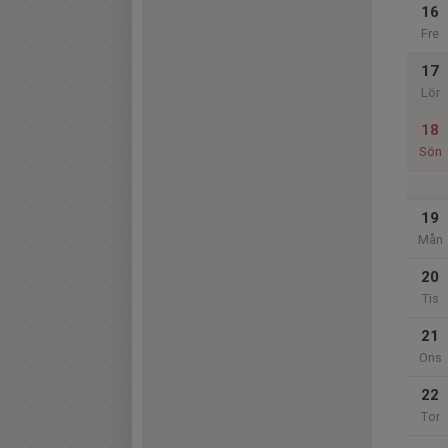
16
Fre
17
Lör
18
Sön
19
Mån
20
Tis
21
Ons
22
Tor