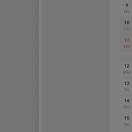
9
Fre
10
Lör
11
Sön
12
Mån
13
Tis
14
Ons
15
Tor