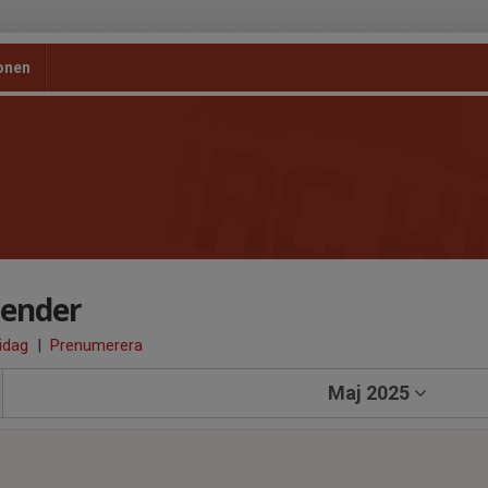
onen
lender
 idag
|
Prenumerera
Maj 2025