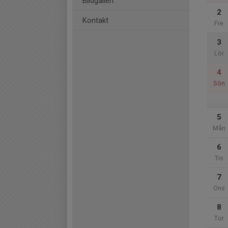
Bildgalleri
2
Kontakt
Fre
3
Lör
4
Sön
5
Mån
6
Tis
7
Ons
8
Tor