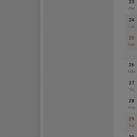
23
Fre
24
Lör
25
Sön
26
Mån
27
Tis
28
Ons
29
Tor