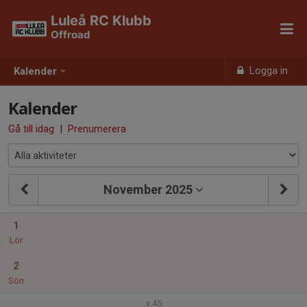
Luleå RC Klubb
Offroad
Logga in
Kalender
Kalender
Gå till idag
|
Prenumerera
November 2025
1
Lör
2
Sön
v.45