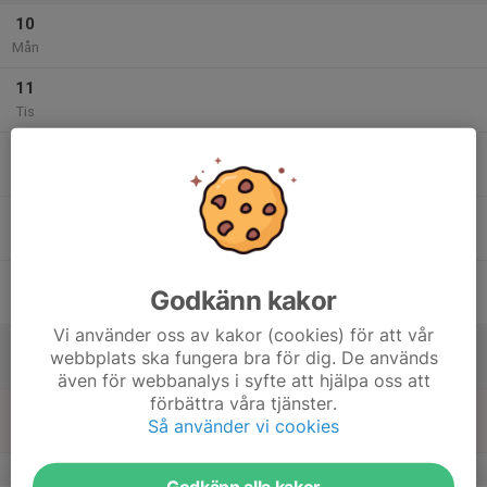
10
Mån
11
Tis
12
Ons
13
Tor
14
Godkänn kakor
Fre
Vi använder oss av kakor (cookies) för att vår
15
webbplats ska fungera bra för dig. De används
Lör
även för webbanalys i syfte att hjälpa oss att
förbättra våra tjänster.
16
Så använder vi cookies
Sön
v.47
Godkänn alla kakor