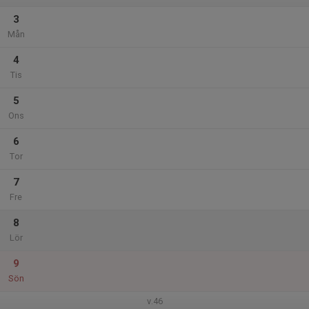
3
Mån
4
Tis
5
Ons
6
Tor
7
Fre
8
Lör
9
Sön
v.46