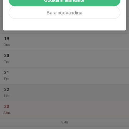
17
Mån
Bara nödvändiga
18
Tis
19
Ons
20
Tor
21
Fre
22
Lör
23
Sön
v.48