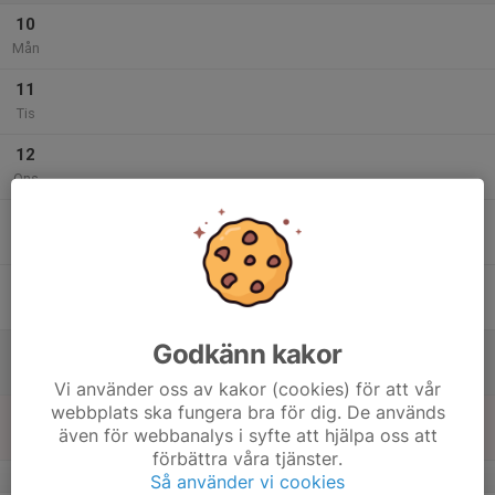
10
Mån
11
Tis
12
Ons
13
Tor
14
Fre
Godkänn kakor
15
Lör
Vi använder oss av kakor (cookies) för att vår
webbplats ska fungera bra för dig. De används
16
även för webbanalys i syfte att hjälpa oss att
Sön
förbättra våra tjänster.
v.12
Så använder vi cookies