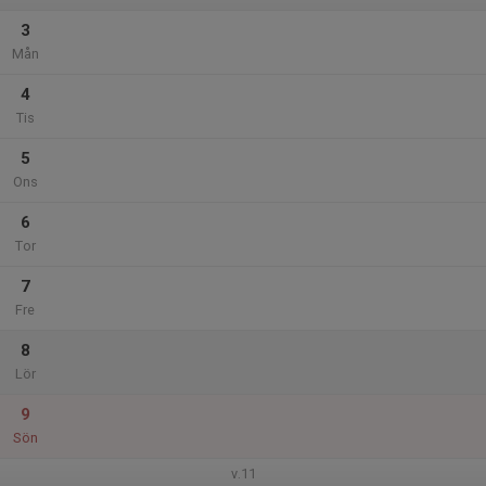
3
Mån
4
Tis
5
Ons
6
Tor
7
Fre
8
Lör
9
Sön
v.11