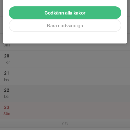
17
Mån
Godkänn alla kakor
18
Bara nödvändiga
Tis
19
Ons
20
Tor
21
Fre
22
Lör
23
Sön
v.13